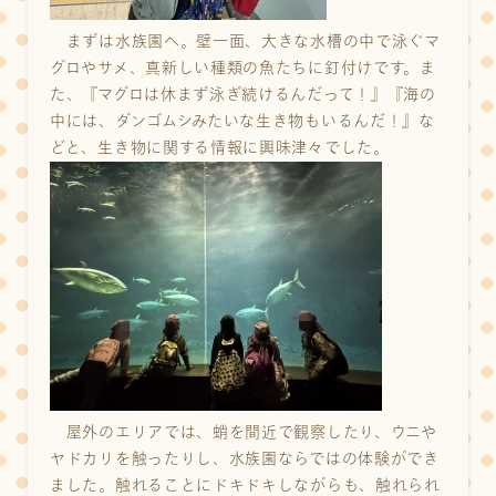
まずは水族園へ。壁一面、大きな水槽の中で泳ぐマ
グロやサメ、真新しい種類の魚たちに釘付けです。ま
た、『マグロは休まず泳ぎ続けるんだって！』『海の
中には、ダンゴムシみたいな生き物もいるんだ！』な
どと、生き物に関する情報に興味津々でした。
屋外のエリアでは、蛸を間近で観察したり、ウニや
ヤドカリを触ったりし、水族園ならではの体験ができ
ました。触れることにドキドキしながらも、触れられ