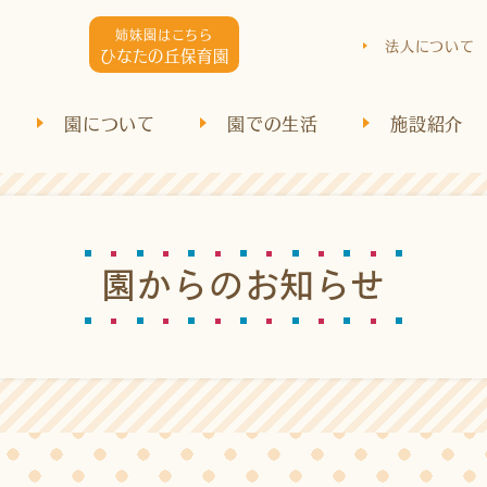
姉妹園はこちら
法人について
ひなたの丘保育園
園について
園での生活
施設紹介
園
か
ら
の
お
知
ら
せ